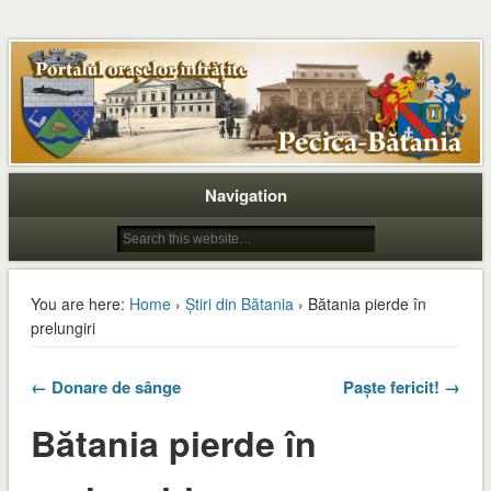
Navigation
You are here:
Home
›
Știri din Bătania
› Bătania pierde în
prelungiri
← Donare de sânge
Paște fericit! →
Bătania pierde în