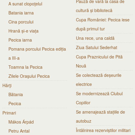
Pauză de vară la casa de
A sunat clopoţelul
cultură și bibliotecă
Batania iarna
Cupa României: Pecica iese
Cina porcului
după primul tur
Hrană și-e viața
Una rece, una caldă
Pecica iarna
Ziua Satului Sederhat
Pomana porcului Pecica ediția
Cupa Praznicului de Pită
a III-a
Nouă
Toamna la Pecica
Se colectează deșeurile
Zilele Oraşului Pecica
electrice
Hărţi
Se modernizează Clubul
Bătania
Copiilor
Pecica
Se amenajează stațiile de
Primari
autobuz
Mákos Árpád
Întâlnirea rezerviștilor militari
Petru Antal