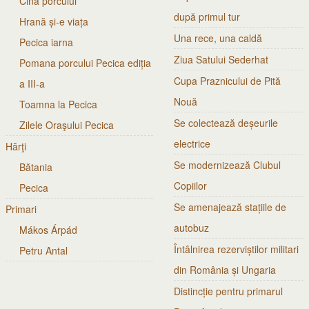
Cina porcului
după primul tur
Hrană și-e viața
Una rece, una caldă
Pecica iarna
Ziua Satului Sederhat
Pomana porcului Pecica ediția
Cupa Praznicului de Pită
a III-a
Nouă
Toamna la Pecica
Se colectează deșeurile
Zilele Oraşului Pecica
electrice
Hărţi
Se modernizează Clubul
Bătania
Copiilor
Pecica
Se amenajează stațiile de
Primari
autobuz
Mákos Árpád
Întâlnirea rezerviștilor militari
Petru Antal
din România și Ungaria
Distincție pentru primarul