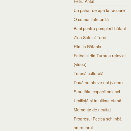
Petru Antal
Un pahar de apă la răcoare
O comunitate unită
Bani pentru pompierii bătani
Ziua Satului Turnu
Film la Bătania
Fotbalul din Turnu a reînviat
(video)
Terasă culturală
Două autobuze noi (video)
S-au tăiat copacii bolnavi
Umilință și în ultima etapă
Momente de neuitat
Progresul Pecica schimbă
antrenorul