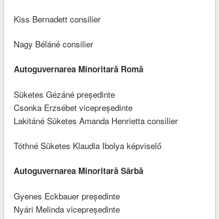
Kiss Bernadett consilier
Nagy Béláné consilier
Autoguvernarea Minoritară Romă
Süketes Gézáné președinte
Csonka Erzsébet vicepreședinte
Lakitáné Süketes Amanda Henrietta consilier
Tóthné Süketes Klaudia Ibolya képviselő
Autoguvernarea Minoritară Sârbă
Gyenes Eckbauer președinte
Nyári Melinda vicepreședinte