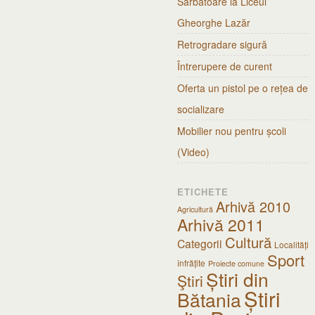
Sărbătoare la Liceul
Gheorghe Lazăr
Retrogradare sigură
Întrerupere de curent
Oferta un pistol pe o rețea de
socializare
Mobilier nou pentru școli
(Video)
ETICHETE
Arhivă 2010
Agricultură
Arhivă 2011
Cultură
Categorii
Localități
Sport
înfrățite
Proiecte comune
Știri din
Ştiri
Știri
Bătania