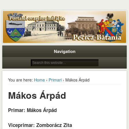
Navigation
You are here:
Home
›
Primari
› Mákos Árpád
Mákos Árpád
Primar: Mákos Árpád
Viceprimar: Zomborácz Zita