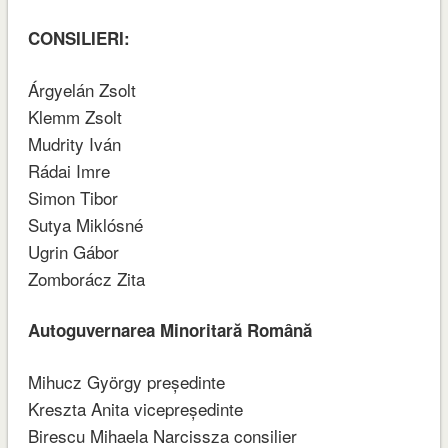
CONSILIERI:
Árgyelán Zsolt
Klemm Zsolt
Mudrity Iván
Rádai Imre
Simon Tibor
Sutya Miklósné
Ugrin Gábor
Zomborácz Zita
Autoguvernarea Minoritară Română
Mihucz György președinte
Kreszta Anita vicepreședinte
Birescu Mihaela Narcissza consilier