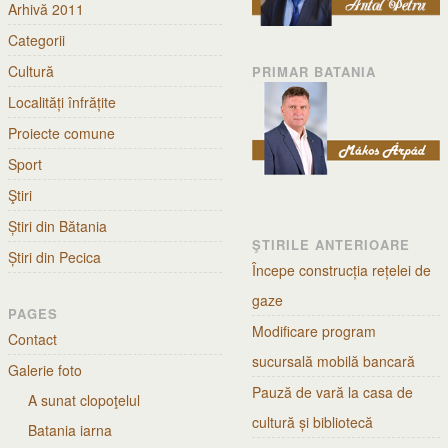
Arhivă 2011
Categorii
Cultură
PRIMAR BATANIA
Localități înfrățite
Proiecte comune
Sport
Ştiri
Știri din Bătania
ŞTIRILE ANTERIOARE
Știri din Pecica
Începe construcția rețelei de
gaze
PAGES
Modificare program
Contact
sucursală mobilă bancară
Galerie foto
Pauză de vară la casa de
A sunat clopoţelul
cultură și bibliotecă
Batania iarna