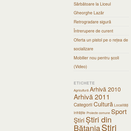
Sărbătoare la Liceul
Gheorghe Lazăr
Retrogradare sigură
Întrerupere de curent
Oferta un pistol pe o rețea de
socializare
Mobilier nou pentru școli
(Video)
ETICHETE
Arhivă 2010
Agricultură
Arhivă 2011
Cultură
Categorii
Localități
Sport
înfrățite
Proiecte comune
Știri din
Ştiri
Știri
Bătania