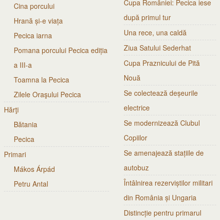
Cupa României: Pecica iese
Cina porcului
după primul tur
Hrană și-e viața
Una rece, una caldă
Pecica iarna
Ziua Satului Sederhat
Pomana porcului Pecica ediția
Cupa Praznicului de Pită
a III-a
Nouă
Toamna la Pecica
Se colectează deșeurile
Zilele Oraşului Pecica
electrice
Hărţi
Se modernizează Clubul
Bătania
Copiilor
Pecica
Se amenajează stațiile de
Primari
autobuz
Mákos Árpád
Întâlnirea rezerviștilor militari
Petru Antal
din România și Ungaria
Distincție pentru primarul