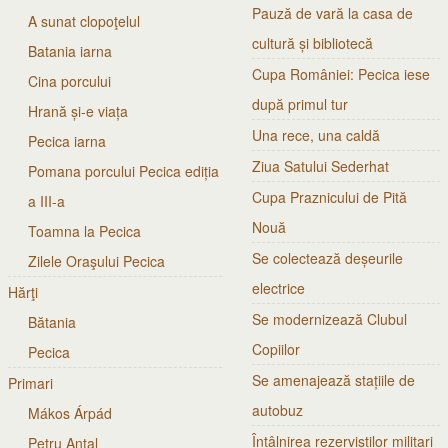
Pauză de vară la casa de
A sunat clopoţelul
cultură și bibliotecă
Batania iarna
Cupa României: Pecica iese
Cina porcului
după primul tur
Hrană și-e viața
Una rece, una caldă
Pecica iarna
Ziua Satului Sederhat
Pomana porcului Pecica ediția
Cupa Praznicului de Pită
a III-a
Nouă
Toamna la Pecica
Se colectează deșeurile
Zilele Oraşului Pecica
electrice
Hărţi
Se modernizează Clubul
Bătania
Copiilor
Pecica
Se amenajează stațiile de
Primari
autobuz
Mákos Árpád
Întâlnirea rezerviștilor militari
Petru Antal