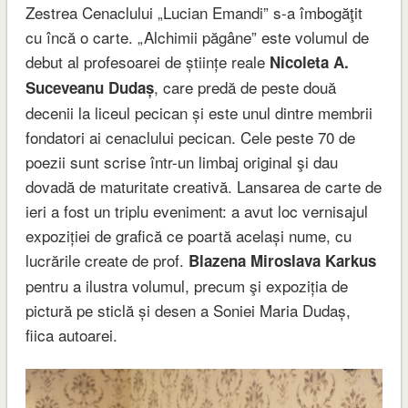
Zestrea Cenaclului „Lucian Emandi” s-a îmbogăţit
cu încă o carte. „Alchimii păgâne” este volumul de
debut al profesoarei de științe reale
Nicoleta A.
, care predă de peste două
Suceveanu Dudaș
decenii la liceul pecican și este unul dintre membrii
fondatori ai cenaclului pecican. Cele peste 70 de
poezii sunt scrise într-un limbaj original şi dau
dovadă de maturitate creativă. Lansarea de carte de
ieri a fost un triplu eveniment: a avut loc vernisajul
expoziției de grafică ce poartă același nume, cu
lucrările create de prof.
Blazena Miroslava Karkus
pentru a ilustra volumul, precum şi expoziția de
pictură pe sticlă și desen a Soniei Maria Dudaș,
fiica autoarei.