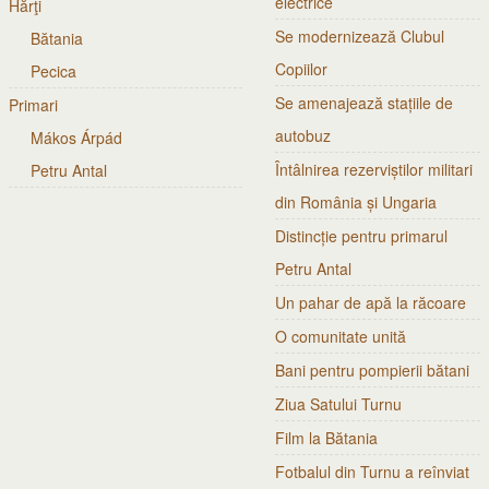
electrice
Hărţi
Se modernizează Clubul
Bătania
Copiilor
Pecica
Se amenajează stațiile de
Primari
autobuz
Mákos Árpád
Întâlnirea rezerviștilor militari
Petru Antal
din România și Ungaria
Distincție pentru primarul
Petru Antal
Un pahar de apă la răcoare
O comunitate unită
Bani pentru pompierii bătani
Ziua Satului Turnu
Film la Bătania
Fotbalul din Turnu a reînviat