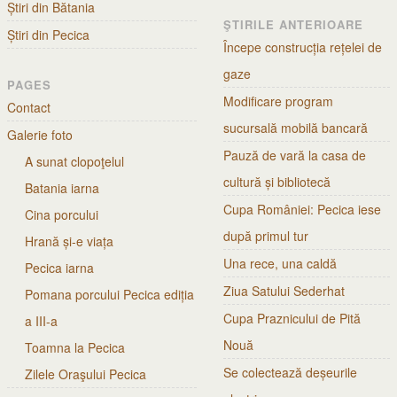
Știri din Bătania
ŞTIRILE ANTERIOARE
Știri din Pecica
Începe construcția rețelei de
gaze
PAGES
Modificare program
Contact
sucursală mobilă bancară
Galerie foto
Pauză de vară la casa de
A sunat clopoţelul
cultură și bibliotecă
Batania iarna
Cupa României: Pecica iese
Cina porcului
după primul tur
Hrană și-e viața
Una rece, una caldă
Pecica iarna
Ziua Satului Sederhat
Pomana porcului Pecica ediția
Cupa Praznicului de Pită
a III-a
Nouă
Toamna la Pecica
Se colectează deșeurile
Zilele Oraşului Pecica