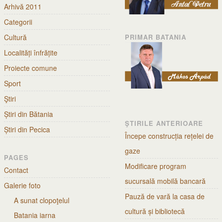
Arhivă 2011
Categorii
Cultură
PRIMAR BATANIA
Localități înfrățite
Proiecte comune
Sport
Ştiri
Știri din Bătania
ŞTIRILE ANTERIOARE
Știri din Pecica
Începe construcția rețelei de
gaze
PAGES
Modificare program
Contact
sucursală mobilă bancară
Galerie foto
Pauză de vară la casa de
A sunat clopoţelul
cultură și bibliotecă
Batania iarna