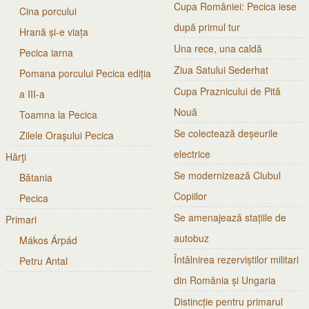
Cupa României: Pecica iese
Cina porcului
după primul tur
Hrană și-e viața
Una rece, una caldă
Pecica iarna
Ziua Satului Sederhat
Pomana porcului Pecica ediția
Cupa Praznicului de Pită
a III-a
Nouă
Toamna la Pecica
Se colectează deșeurile
Zilele Oraşului Pecica
electrice
Hărţi
Se modernizează Clubul
Bătania
Copiilor
Pecica
Se amenajează stațiile de
Primari
autobuz
Mákos Árpád
Întâlnirea rezerviștilor militari
Petru Antal
din România și Ungaria
Distincție pentru primarul