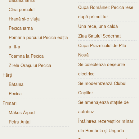
Batania iarna
Cupa României: Pecica iese
Cina porcului
după primul tur
Hrană și-e viața
Una rece, una caldă
Pecica iarna
Ziua Satului Sederhat
Pomana porcului Pecica ediția
Cupa Praznicului de Pită
a III-a
Nouă
Toamna la Pecica
Se colectează deșeurile
Zilele Oraşului Pecica
electrice
Hărţi
Se modernizează Clubul
Bătania
Copiilor
Pecica
Se amenajează stațiile de
Primari
autobuz
Mákos Árpád
Întâlnirea rezerviștilor militari
Petru Antal
din România și Ungaria