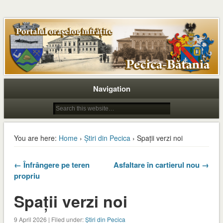
Navigation
You are here:
Home
›
Știri din Pecica
› Spații verzi noi
← Înfrângere pe teren
Asfaltare în cartierul nou →
propriu
Spații verzi noi
9 April 2026 | Filed under:
Știri din Pecica