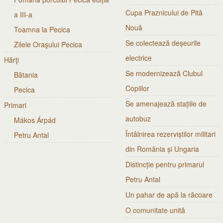
Cupa Praznicului de Pită
a III-a
Nouă
Toamna la Pecica
Se colectează deșeurile
Zilele Oraşului Pecica
electrice
Hărţi
Se modernizează Clubul
Bătania
Copiilor
Pecica
Se amenajează stațiile de
Primari
autobuz
Mákos Árpád
Întâlnirea rezerviștilor militari
Petru Antal
din România și Ungaria
Distincție pentru primarul
Petru Antal
Un pahar de apă la răcoare
O comunitate unită