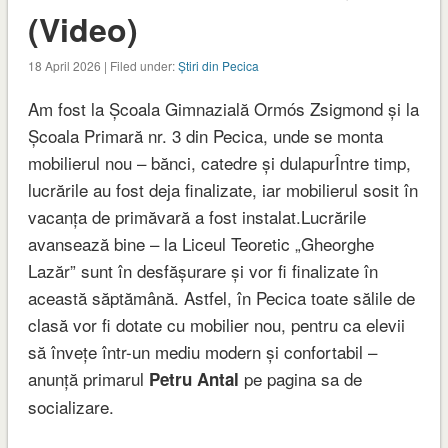
(Video)
18 April 2026 | Filed under:
Știri din Pecica
Am fost la Școala Gimnazială Ormós Zsigmond și la
Școala Primară nr. 3 din Pecica, unde se monta
mobilierul nou – bănci, catedre și dulapurÎntre timp,
lucrările au fost deja finalizate, iar mobilierul sosit în
vacanța de primăvară a fost instalat.Lucrările
avansează bine – la Liceul Teoretic „Gheorghe
Lazăr” sunt în desfășurare și vor fi finalizate în
această săptămână. Astfel, în Pecica toate sălile de
clasă vor fi dotate cu mobilier nou, pentru ca elevii
să învețe într-un mediu modern și confortabil –
anunță primarul
pe pagina sa de
Petru Antal
socializare.