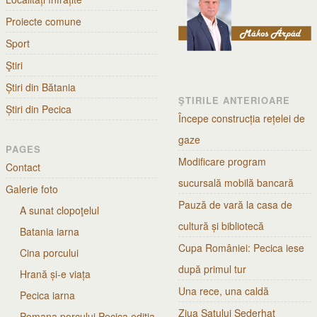
Proiecte comune
Sport
Ştiri
Știri din Bătania
ŞTIRILE ANTERIOARE
Știri din Pecica
Începe construcția rețelei de
gaze
PAGES
Modificare program
Contact
sucursală mobilă bancară
Galerie foto
Pauză de vară la casa de
A sunat clopoţelul
cultură și bibliotecă
Batania iarna
Cupa României: Pecica iese
Cina porcului
după primul tur
Hrană și-e viața
Una rece, una caldă
Pecica iarna
Ziua Satului Sederhat
Pomana porcului Pecica ediția