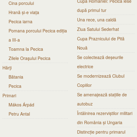
Cupa României: Pecica iese
Cina porcului
după primul tur
Hrană și-e viața
Una rece, una caldă
Pecica iarna
Ziua Satului Sederhat
Pomana porcului Pecica ediția
Cupa Praznicului de Pită
a III-a
Nouă
Toamna la Pecica
Se colectează deșeurile
Zilele Oraşului Pecica
electrice
Hărţi
Se modernizează Clubul
Bătania
Copiilor
Pecica
Se amenajează stațiile de
Primari
autobuz
Mákos Árpád
Întâlnirea rezerviștilor militari
Petru Antal
din România și Ungaria
Distincție pentru primarul