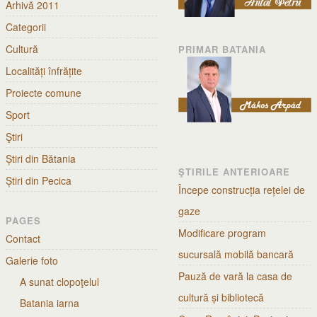
Arhivă 2011
Categorii
Cultură
PRIMAR BATANIA
Localități înfrățite
Proiecte comune
Sport
Ştiri
Știri din Bătania
ŞTIRILE ANTERIOARE
Știri din Pecica
Începe construcția rețelei de
gaze
PAGES
Modificare program
Contact
sucursală mobilă bancară
Galerie foto
Pauză de vară la casa de
A sunat clopoţelul
cultură și bibliotecă
Batania iarna